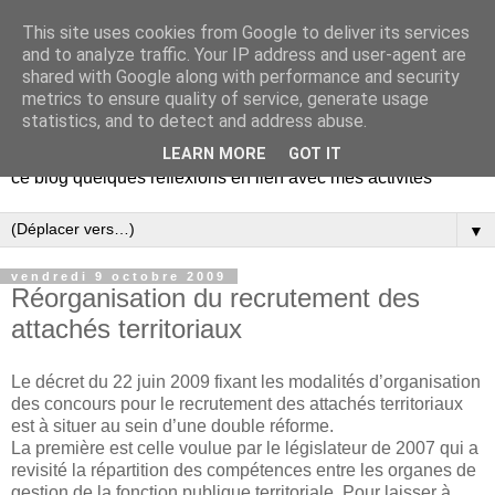
This site uses cookies from Google to deliver its services
Le blog-notes de Marc
and to analyze traffic. Your IP address and user-agent are
shared with Google along with performance and security
Guidoni
metrics to ensure quality of service, generate usage
statistics, and to detect and address abuse.
Juriste, formateur et dirigeant associatif, je vous propose sur
LEARN MORE
GOT IT
ce blog quelques réflexions en lien avec mes activités
▼
vendredi 9 octobre 2009
Réorganisation du recrutement des
attachés territoriaux
Le décret du 22 juin 2009 fixant les modalités d’organisation
des concours pour le recrutement des attachés territoriaux
est à situer au sein d’une double réforme.
La première est celle voulue par le législateur de 2007 qui a
revisité la répartition des compétences entre les organes de
gestion de la fonction publique territoriale. Pour laisser à