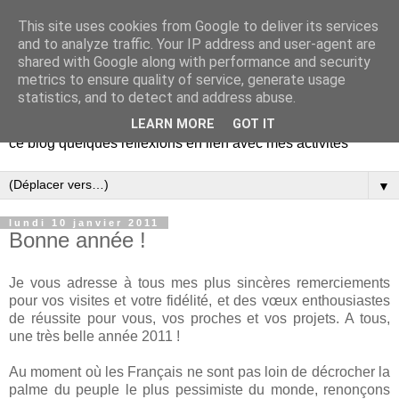
This site uses cookies from Google to deliver its services
Le blog-notes de Marc
and to analyze traffic. Your IP address and user-agent are
shared with Google along with performance and security
Guidoni
metrics to ensure quality of service, generate usage
statistics, and to detect and address abuse.
Juriste, formateur et dirigeant associatif, je vous propose sur
LEARN MORE
GOT IT
ce blog quelques réflexions en lien avec mes activités
▼
lundi 10 janvier 2011
Bonne année !
Je vous adresse à tous mes plus sincères remerciements
pour vos visites et votre fidélité, et des vœux enthousiastes
de réussite pour vous, vos proches et vos projets. A tous,
une très belle année 2011 !
Au moment où les Français ne sont pas loin de décrocher la
palme du peuple le plus pessimiste du monde, renonçons